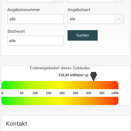
Angebotsnummer
Angebotsart
alle
Stichwort
Endenergiebedarf dieses Gebäudes
316,90
kWh/(m²·a)
0
50
100
150
200
250
300
350
≥400
Kontakt