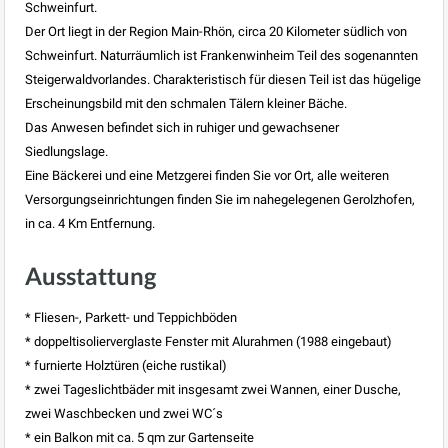
Schweinfurt.
Der Ort liegt in der Region Main-Rhön, circa 20 Kilometer südlich von
Schweinfurt. Naturräumlich ist Frankenwinheim Teil des sogenannten
Steigerwaldvorlandes. Charakteristisch für diesen Teil ist das hügelige
Erscheinungsbild mit den schmalen Tälern kleiner Bäche.
Das Anwesen befindet sich in ruhiger und gewachsener
Siedlungslage.
Eine Bäckerei und eine Metzgerei finden Sie vor Ort, alle weiteren
Versorgungseinrichtungen finden Sie im nahegelegenen Gerolzhofen,
in ca. 4 Km Entfernung.
Ausstattung
* Fliesen-, Parkett- und Teppichböden
* doppeltisolierverglaste Fenster mit Alurahmen (1988 eingebaut)
* furnierte Holztüren (eiche rustikal)
* zwei Tageslichtbäder mit insgesamt zwei Wannen, einer Dusche,
zwei Waschbecken und zwei WC´s
* ein Balkon mit ca. 5 qm zur Gartenseite