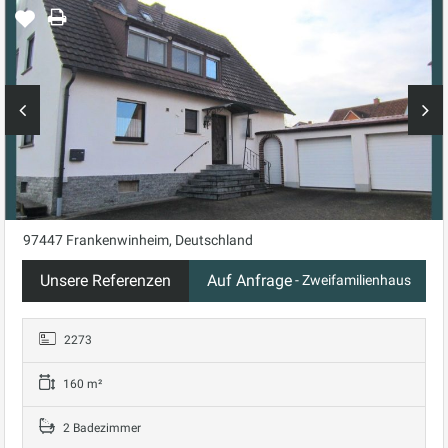
Mondao
Schreiben
Sie
Immobilien
uns
:
info@schwelme.de
0
23
36-
77
87
97447 Frankenwinheim, Deutschland
Menü
Unsere Referenzen
Auf Anfrage
- Zweifamilienhaus
2273
160 m²
2 Badezimmer