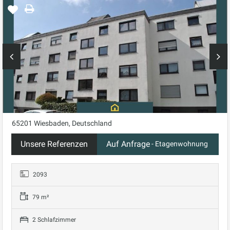
Mondao
Schreiben
Sie
Immobilien
uns
:
info@schwelme.de
0
23
36-
77
87
65201 Wiesbaden, Deutschland
Menü
Unsere Referenzen
Auf Anfrage
- Etagenwohnung
2093
79 m²
2 Schlafzimmer