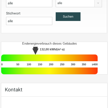
alle
Stichwort
Endenergieverbrauch dieses Gebäudes
132,00
kWh/(m²·a)
0
50
100
150
200
250
300
350
≥400
Kontakt