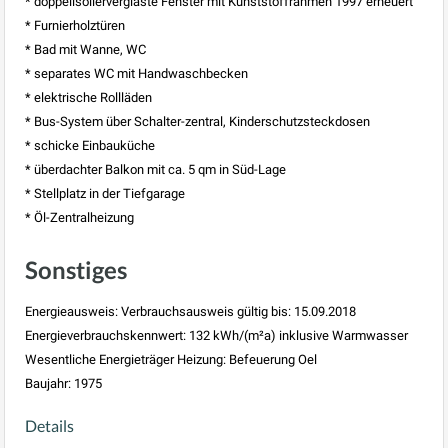
* doppelisolierverglaste Fenster mit Kunststoffrahmen 1997 erneuert
* Furnierholztüren
* Bad mit Wanne, WC
* separates WC mit Handwaschbecken
* elektrische Rollläden
* Bus-System über Schalter-zentral, Kinderschutzsteckdosen
* schicke Einbauküche
* überdachter Balkon mit ca. 5 qm in Süd-Lage
* Stellplatz in der Tiefgarage
* Öl-Zentralheizung
Sonstiges
Energieausweis: Verbrauchsausweis gültig bis: 15.09.2018
Energieverbrauchskennwert: 132 kWh/(m²a) inklusive Warmwasser
Wesentliche Energieträger Heizung: Befeuerung Oel
Baujahr: 1975
Details