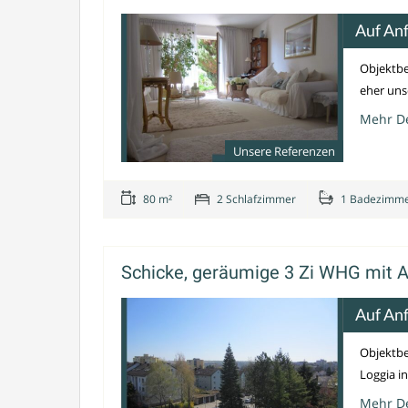
Auf An
Objektbe
eher unsc
Mehr De
Unsere Referenzen
80 m²
2 Schlafzimmer
1 Badezimm
Schicke, geräumige 3 Zi WHG mit A
Auf An
Objektbe
Loggia in
Mehr De