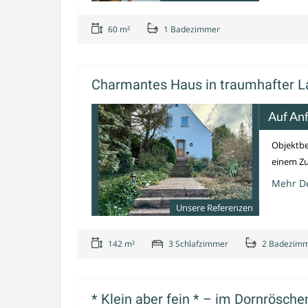
60 m²
1 Badezimmer
Charmantes Haus in traumhafter La
Auf An
Objektbe
einem Zu
Mehr De
Unsere Referenzen
142 m²
3 Schlafzimmer
2 Badezim
* Klein aber fein * – im Dornrösche