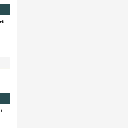
eit
it