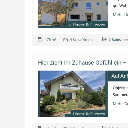
qm Wohnf
Mehr De
Unsere Referenzen
175 m²
4 Schlafzimmer
2 Badezim
Hier zieht Ihr Zuhause Gefühl ein –
Auf An
Objektbe
Sommerab
Mehr De
Unsere Referenzen