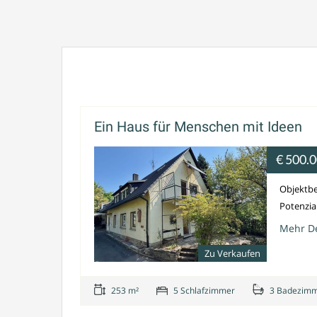
Schreiben
Sie
Mondao
uns
Immobilien
:
info@schwelme.de
Ein Haus für Menschen mit Ideen
€ 500.
Objektbe
Potenzial
Mehr De
Zu Verkaufen
253 m²
5 Schlafzimmer
3 Badezim