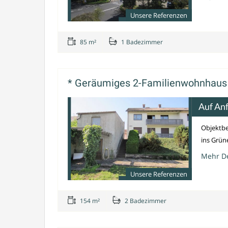
Unsere Referenzen
85 m²
1 Badezimmer
* Geräumiges 2-Familienwohnhaus
Auf An
Objektbe
ins Grüne
Mehr De
Unsere Referenzen
154 m²
2 Badezimmer