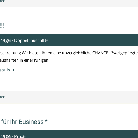
mer
!!
frage
- Doppelhaushälfte
schreibung Wir bieten Ihnen eine unvergleichliche CHANCE - Zwei gepflegte
ushälften in einer ruhigen...
tails
mer
ür Ihr Business *
frage
- Praxis