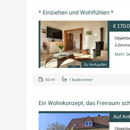
* Einziehen und Wohlfühlen *
€ 170.
Objektbe
3-Zimmer
Mehr De
Zu Verkaufen
65 m²
1 Badezimmer
Ein Wohnkonzept, das Freiraum sc
Auf An
Objektbe