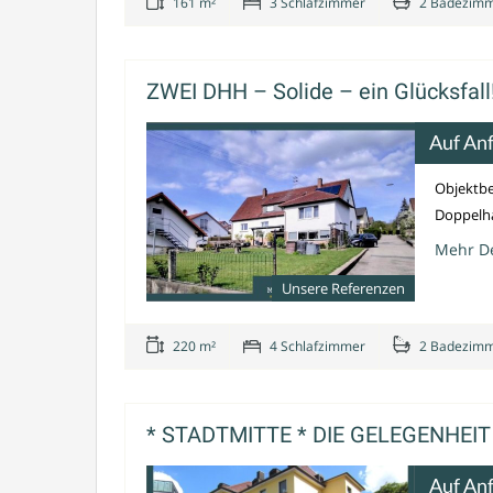
161 m²
3 Schlafzimmer
2 Badezim
ZWEI DHH – Solide – ein Glücksfall!
Auf An
Objektbe
Doppelha
Mehr De
Unsere Referenzen
220 m²
4 Schlafzimmer
2 Badezim
* STADTMITTE * DIE GELEGENHEIT f
Auf An