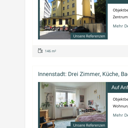
Objektbe
Zentrums
Mehr De
Unsere Referenzen
146 m²
Innenstadt: Drei Zimmer, Küche, Ba
Auf An
Objektbe
Wohnung 
Mehr De
Unsere Referenzen