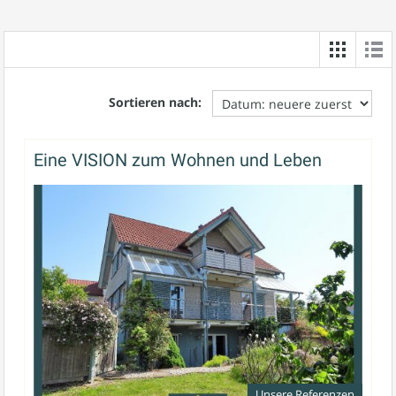
Mondao
Schreiben
Sie
Immobilien
uns
:
Sortieren nach:
info@schwelme.de
0
23
36-
Eine VISION zum Wohnen und Leben
77
87
Menü
Unsere Referenzen